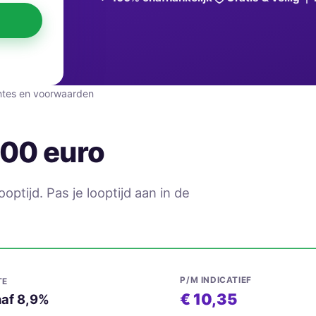
entes en voorwaarden
500 euro
ptijd. Pas je looptijd aan in de
P/M INDICATIEF
TE
€ 10,35
af 8,9%