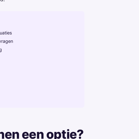
uaties
vragen
g
nen een optie?