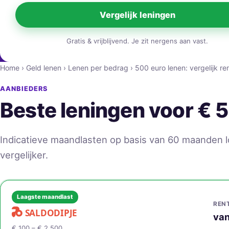
Vergelijk leningen
Gratis & vrijblijvend. Je zit nergens aan vast.
Home
›
Geld lenen
›
Lenen per bedrag
›
500 euro lenen: vergelijk r
AANBIEDERS
Beste leningen voor € 
Indicatieve maandlasten op basis van 60 maanden loo
vergelijker.
Laagste maandlast
REN
van
€ 100 – € 2.500