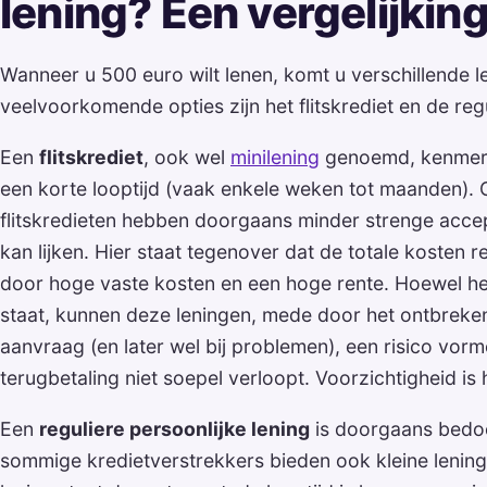
lening? Een vergelijkin
Wanneer u 500 euro wilt lenen, komt u verschillende
veelvoorkomende opties zijn het flitskrediet en de regu
Een
flitskrediet
, ook wel
minilening
genoemd, kenmerkt
een korte looptijd (vaak enkele weken tot maanden). 
flitskredieten hebben doorgaans minder strenge accept
kan lijken. Hier staat tegenover dat de totale kosten r
door hoge vaste kosten en een hoge rente. Hoewel he
staat, kunnen deze leningen, mede door het ontbrek
aanvraag (en later wel bij problemen), een risico vor
terugbetaling niet soepel verloopt. Voorzichtigheid is 
Een
reguliere persoonlijke lening
is doorgaans bedo
sommige kredietverstrekkers bieden ook kleine leninge