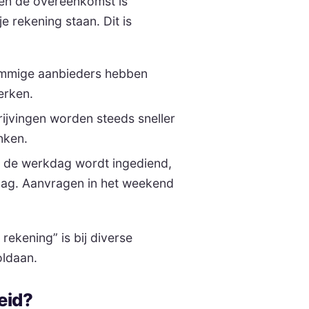
 en de overeenkomst is
e rekening staan. Dit is
mige aanbieders hebben
erken.
jvingen worden steeds sneller
nken.
 de werkdag wordt ingediend,
 dag. Aanvragen in het weekend
ekening” is bij diverse
oldaan.
eid?