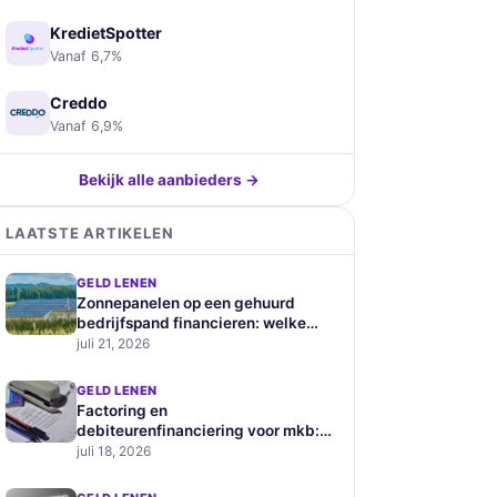
KredietSpotter
Vanaf 6,7%
Creddo
Vanaf 6,9%
Bekijk alle aanbieders →
LAATSTE ARTIKELEN
GELD LENEN
Zonnepanelen op een gehuurd
bedrijfspand financieren: welke
zakelijke leningen zijn geschikt
juli 21, 2026
GELD LENEN
Factoring en
debiteurenfinanciering voor mkb:
hoe werkt het en wat kost het
juli 18, 2026