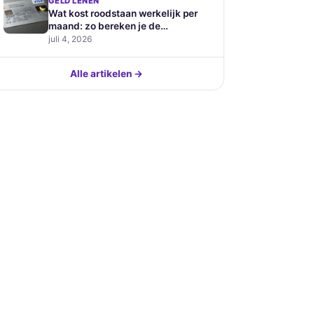
GELD LENEN
Wat kost roodstaan werkelijk per
maand: zo bereken je de
verborgen prijs van je
juli 4, 2026
betaalrekening
Alle artikelen →