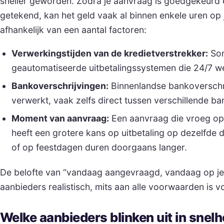
sneller geworden. Zodra je aanvraag is goedgekeurd
getekend, kan het geld vaak al binnen enkele uren op j
afhankelijk van een aantal factoren:
Verwerkingstijden van de kredietverstrekker:
Som
geautomatiseerde uitbetalingssystemen die 24/7 w
Bankoverschrijvingen:
Binnenlandse bankoverschri
verwerkt, vaak zelfs direct tussen verschillende ba
Moment van aanvraag:
Een aanvraag die vroeg op
heeft een grotere kans op uitbetaling op dezelfde
of op feestdagen duren doorgaans langer.
De belofte van “vandaag aangevraagd, vandaag op je r
aanbieders realistisch, mits aan alle voorwaarden is v
Welke aanbieders blinken uit in snelh