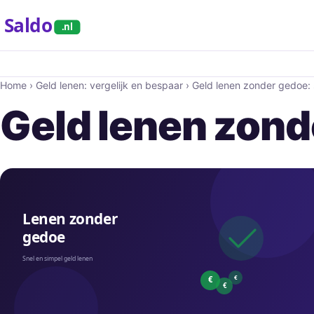
Saldo
.nl
Home
›
Geld lenen: vergelijk en bespaar
›
Geld lenen zonder gedoe: 
Geld lenen zond