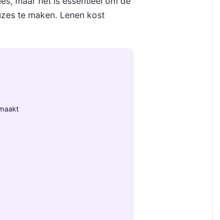
ies, maar het is essentieel om de
zes te maken. Lenen kost
emaakt