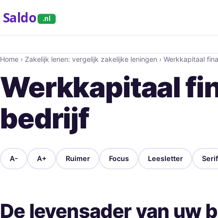
Saldo
.nl
Home
›
Zakelijk lenen: vergelijk zakelijke leningen
›
Werkkapitaal finan
Werkkapitaal fin
bedrijf
A-
A+
Ruimer
Focus
Leesletter
Serif
De levensader van uw be