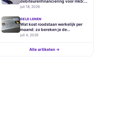
debiteurenfinanciering voor mkb:
hoe werkt het en wat kost het
juli 18, 2026
GELD LENEN
Wat kost roodstaan werkelijk per
maand: zo bereken je de
verborgen prijs van je
juli 4, 2026
betaalrekening
Alle artikelen →