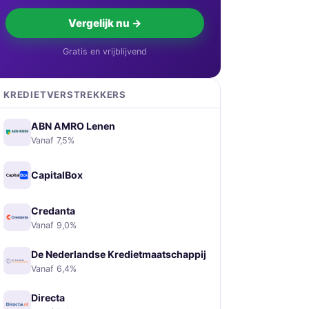
Vergelijk nu →
Gratis en vrijblijvend
KREDIETVERSTREKKERS
ABN AMRO Lenen
Vanaf 7,5%
CapitalBox
Credanta
Vanaf 9,0%
De Nederlandse Kredietmaatschappij
Vanaf 6,4%
Directa