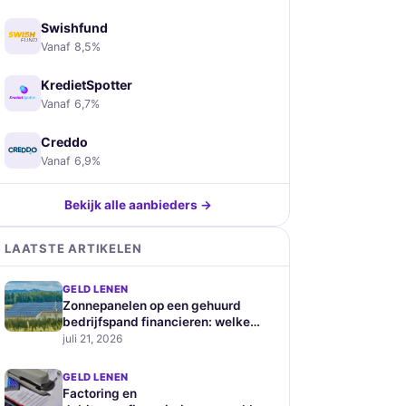
Swishfund
Vanaf 8,5%
KredietSpotter
Vanaf 6,7%
Creddo
Vanaf 6,9%
Bekijk alle aanbieders →
LAATSTE ARTIKELEN
GELD LENEN
Zonnepanelen op een gehuurd
bedrijfspand financieren: welke
zakelijke leningen zijn geschikt
juli 21, 2026
GELD LENEN
Factoring en