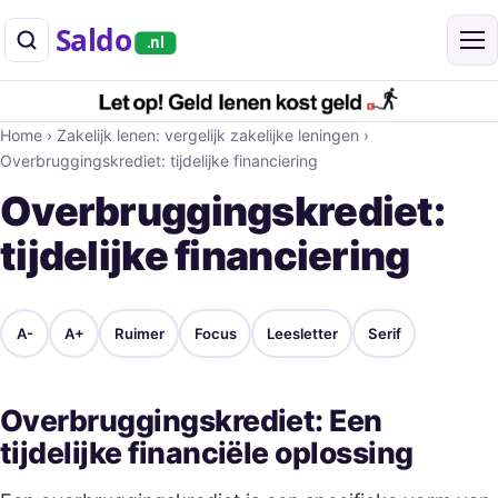
Saldo
.nl
Home
›
Zakelijk lenen: vergelijk zakelijke leningen
›
Overbruggingskrediet: tijdelijke financiering
Overbruggingskrediet:
tijdelijke financiering
A-
A+
Ruimer
Focus
Leesletter
Serif
Overbruggingskrediet: Een
tijdelijke financiële oplossing