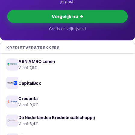
je past.
Vergelijk nu →
Gratis en vrijblijvend
KREDIETVERSTREKKERS
ABN AMRO Lenen
Vanaf 7,5%
CapitalBox
Credanta
Vanaf 9,0%
De Nederlandse Kredietmaatschappij
Vanaf 6,4%