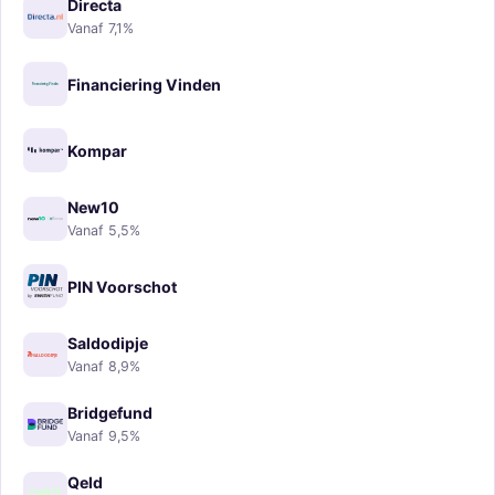
Directa
Vanaf 7,1%
Financiering Vinden
Kompar
New10
Vanaf 5,5%
PIN Voorschot
Saldodipje
Vanaf 8,9%
Bridgefund
Vanaf 9,5%
Qeld