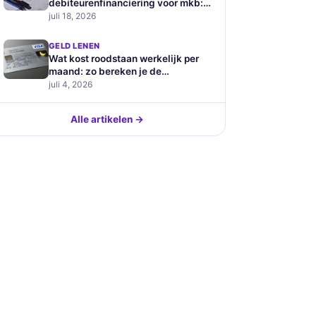
debiteurenfinanciering voor mkb:
hoe werkt het en wat kost het
juli 18, 2026
GELD LENEN
Wat kost roodstaan werkelijk per
maand: zo bereken je de
verborgen prijs van je
juli 4, 2026
betaalrekening
Alle artikelen →