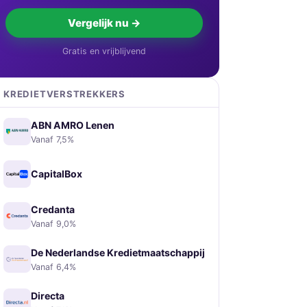
Vergelijk nu →
Gratis en vrijblijvend
KREDIETVERSTREKKERS
ABN AMRO Lenen
Vanaf 7,5%
CapitalBox
Credanta
Vanaf 9,0%
De Nederlandse Kredietmaatschappij
Vanaf 6,4%
Directa