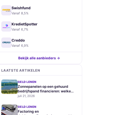
Swishfund
Vanaf 8,5%
KredietSpotter
Vanaf 6,7%
Creddo
Vanaf 6,9%
Bekijk alle aanbieders →
LAATSTE ARTIKELEN
GELD LENEN
Zonnepanelen op een gehuurd
bedrijfspand financieren: welke
zakelijke leningen zijn geschikt
juli 21, 2026
GELD LENEN
Factoring en