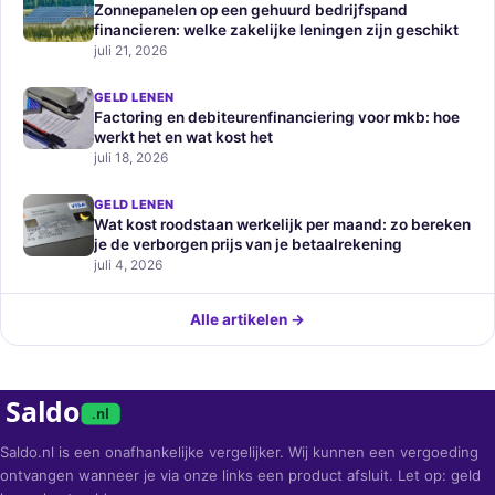
Zonnepanelen op een gehuurd bedrijfspand
financieren: welke zakelijke leningen zijn geschikt
juli 21, 2026
GELD LENEN
Factoring en debiteurenfinanciering voor mkb: hoe
werkt het en wat kost het
juli 18, 2026
GELD LENEN
Wat kost roodstaan werkelijk per maand: zo bereken
je de verborgen prijs van je betaalrekening
juli 4, 2026
Alle artikelen →
Saldo
.nl
Saldo.nl is een onafhankelijke vergelijker. Wij kunnen een vergoeding
ontvangen wanneer je via onze links een product afsluit. Let op: geld