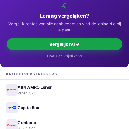
Lening vergelijken?
Vergelijk rentes van alle aanbieders en vind de lening die bij
je past.
Vergelijk nu →
Gratis en vrijblijvend
KREDIETVERSTREKKERS
ABN AMRO Lenen
Vanaf 7,5%
CapitalBox
Credanta
Vanaf 9,0%