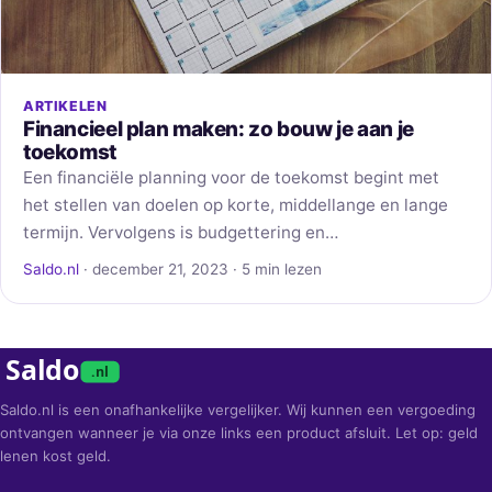
ARTIKELEN
Financieel plan maken: zo bouw je aan je
toekomst
Een financiële planning voor de toekomst begint met
het stellen van doelen op korte, middellange en lange
termijn. Vervolgens is budgettering en…
Saldo.nl
· december 21, 2023 · 5 min lezen
Saldo
.nl
Saldo.nl is een onafhankelijke vergelijker. Wij kunnen een vergoeding
ontvangen wanneer je via onze links een product afsluit. Let op: geld
lenen kost geld.