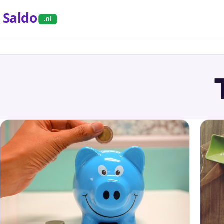
Saldo
.nl