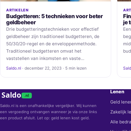
ARTIKELEN
ART
Budgetteren: 5 technieken voor beter
Fi
geldbeheer
je
Drie budgetteringstechnieken voor effectief
Een
geldbeheer zijn traditioneel budgetteren, de
beg
50/30/20-regel en de enveloppenmethode.
mid
Traditioneel budgetteren omvat het
bud
vaststellen van inkomsten en vaste…
Saldo.nl
· december 22, 2023 · 5 min lezen
Sald
Lenen
Saldo
.nl
Geld lene
Saldo.nl is een onafhankelijke vergelijker. Wij kunnen
Zakelijk l
een vergoeding ontvangen wanneer je via onze links
een product afsluit. Let op: geld lenen kost geld.
Alle bedr