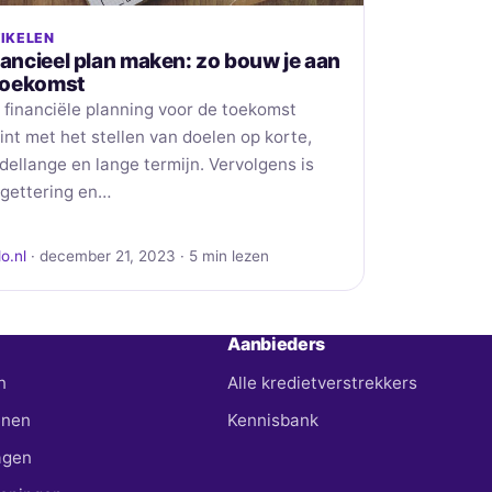
IKELEN
nancieel plan maken: zo bouw je aan
 toekomst
 financiële planning voor de toekomst
int met het stellen van doelen op korte,
dellange en lange termijn. Vervolgens is
gettering en…
o.nl
· december 21, 2023 · 5 min lezen
Aanbieders
n
Alle kredietverstrekkers
enen
Kennisbank
agen