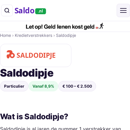
Saldo
.nl
Home
›
Kredietverstrekkers
›
Saldodipje
Saldodipje
Particulier
Vanaf 8,9%
€ 100 – € 2.500
Wat is Saldodipje?
Saldodipje is al jaren de nummer 1 verstrekker van