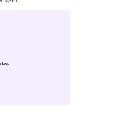
n kijken.
e loep