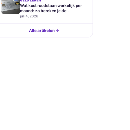
GELD LENEN
Wat kost roodstaan werkelijk per
maand: zo bereken je de
verborgen prijs van je
juli 4, 2026
betaalrekening
Alle artikelen →