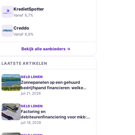
KredietSpotter
Vanaf 6,7%
Creddo
Vanaf 6,9%
Bekijk alle aanbieders →
LAATSTE ARTIKELEN
GELD LENEN
Zonnepanelen op een gehuurd
bedrijfspand financieren: welke
zakelijke leningen zijn geschikt
juli 21, 2026
GELD LENEN
Factoring en
debiteurenfinanciering voor mkb:
hoe werkt het en wat kost het
juli 18, 2026