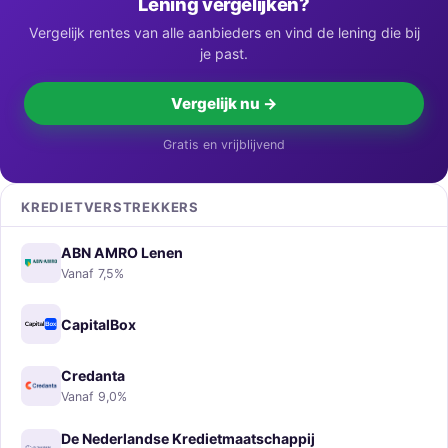
Lening vergelijken?
Vergelijk rentes van alle aanbieders en vind de lening die bij
je past.
Vergelijk nu →
Gratis en vrijblijvend
KREDIETVERSTREKKERS
ABN AMRO Lenen
Vanaf 7,5%
CapitalBox
Credanta
Vanaf 9,0%
De Nederlandse Kredietmaatschappij