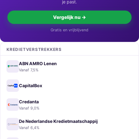
je past.
Vergelijk nu →
Gratis en vrijblijvend
KREDIETVERSTREKKERS
ABN AMRO Lenen
Vanaf 7,5%
CapitalBox
Credanta
Vanaf 9,0%
De Nederlandse Kredietmaatschappij
Vanaf 6,4%