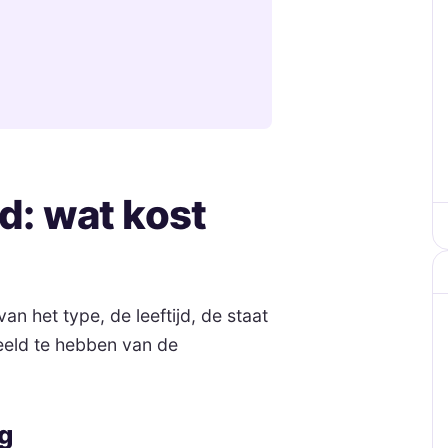
id: wat kost
n het type, de leeftijd, de staat
beeld te hebben van de
g