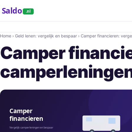
Saldo
.nl
Home
›
Geld lenen: vergelijk en bespaar
›
Camper financieren: verge
Camper financie
camperleninge