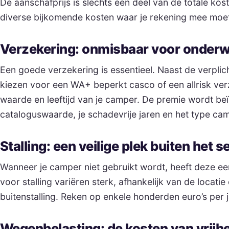
De aanschafprijs is slechts een deel van de totale kos
diverse bijkomende kosten waar je rekening mee moet
Verzekering: onmisbaar voor onder
Een goede verzekering is essentieel. Naast de verpli
kiezen voor een WA+ beperkt casco of een allrisk verz
waarde en leeftijd van je camper. De premie wordt be
cataloguswaarde, je schadevrije jaren en het type ca
Stalling: een veilige plek buiten het 
Wanneer je camper niet gebruikt wordt, heeft deze een
voor stalling variëren sterk, afhankelijk van de locatie
buitenstalling. Reken op enkele honderden euro’s per j
Wegenbelasting: de kosten van vrijhe