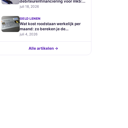
debiteurenfinanciering voor mkb:
hoe werkt het en wat kost het
juli 18, 2026
GELD LENEN
Wat kost roodstaan werkelijk per
maand: zo bereken je de
verborgen prijs van je
juli 4, 2026
betaalrekening
Alle artikelen →