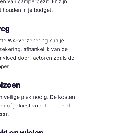
ten van camperbezit. Er zijn
 houden in je budget.
weg
chte WA-verzekering kun je
ekering, afhankelijk van de
ïnvloed door factoren zoals de
mper.
seizoen
 veilige plek nodig. De kosten
 en of je kiest voor binnen- of
aar.
id op wielen