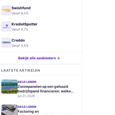
Swishfund
Vanaf 8,5%
KredietSpotter
Vanaf 6,7%
Creddo
Vanaf 6,9%
Bekijk alle aanbieders →
LAATSTE ARTIKELEN
GELD LENEN
Zonnepanelen op een gehuurd
bedrijfspand financieren: welke
zakelijke leningen zijn geschikt
juli 21, 2026
GELD LENEN
Factoring en