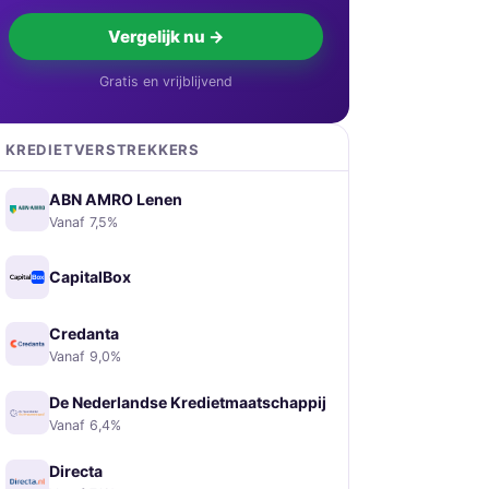
Vergelijk nu →
Gratis en vrijblijvend
KREDIETVERSTREKKERS
ABN AMRO Lenen
Vanaf 7,5%
CapitalBox
Credanta
Vanaf 9,0%
De Nederlandse Kredietmaatschappij
Vanaf 6,4%
Directa