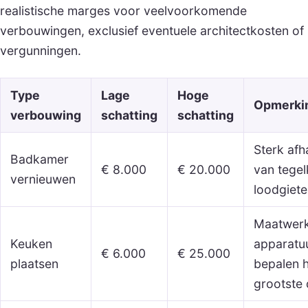
realistische marges voor veelvoorkomende
verbouwingen, exclusief eventuele architectkosten of
vergunningen.
Type
Lage
Hoge
Opmerki
verbouwing
schatting
schatting
Sterk afh
Badkamer
€ 8.000
€ 20.000
van tege
vernieuwen
loodgiete
Maatwerk
Keuken
apparatu
€ 6.000
€ 25.000
plaatsen
bepalen 
grootste 