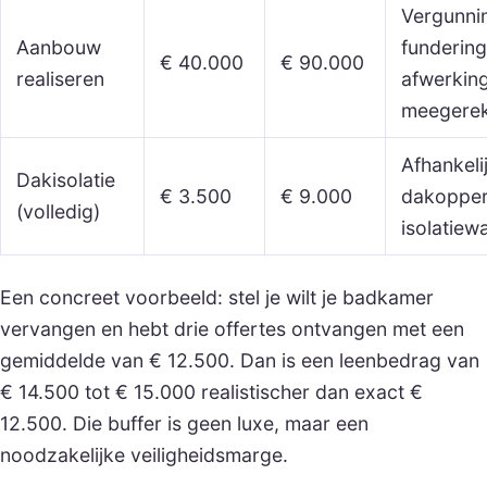
Vergunnin
Aanbouw
fundering
€ 40.000
€ 90.000
realiseren
afwerkin
meegere
Afhankeli
Dakisolatie
€ 3.500
€ 9.000
dakopper
(volledig)
isolatiew
Een concreet voorbeeld: stel je wilt je badkamer
vervangen en hebt drie offertes ontvangen met een
gemiddelde van € 12.500. Dan is een leenbedrag van
€ 14.500 tot € 15.000 realistischer dan exact €
12.500. Die buffer is geen luxe, maar een
noodzakelijke veiligheidsmarge.