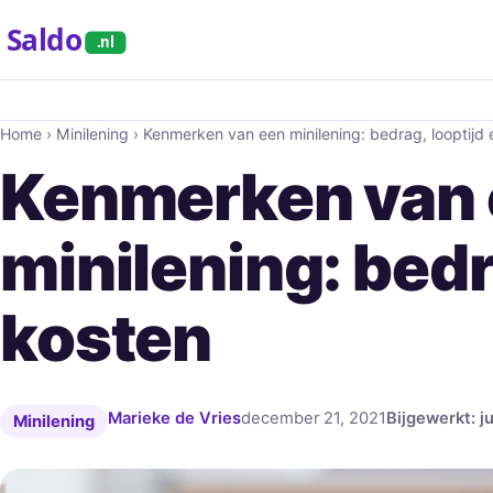
Saldo
.nl
Home
›
Minilening
›
Kenmerken van een minilening: bedrag, looptijd 
Kenmerken van
minilening: bedr
kosten
Marieke de Vries
december 21, 2021
Bijgewerkt: j
Minilening