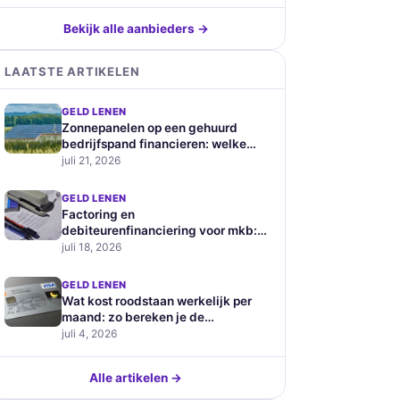
Bekijk alle aanbieders →
LAATSTE ARTIKELEN
GELD LENEN
Zonnepanelen op een gehuurd
bedrijfspand financieren: welke
zakelijke leningen zijn geschikt
juli 21, 2026
GELD LENEN
Factoring en
debiteurenfinanciering voor mkb:
hoe werkt het en wat kost het
juli 18, 2026
GELD LENEN
Wat kost roodstaan werkelijk per
maand: zo bereken je de
verborgen prijs van je
juli 4, 2026
betaalrekening
Alle artikelen →