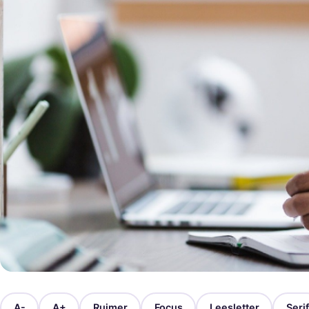
A-
A+
Ruimer
Focus
Leesletter
Serif