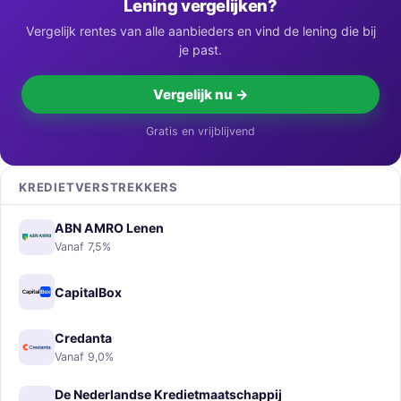
Lening vergelijken?
Vergelijk rentes van alle aanbieders en vind de lening die bij
je past.
Vergelijk nu →
Gratis en vrijblijvend
KREDIETVERSTREKKERS
ABN AMRO Lenen
Vanaf 7,5%
CapitalBox
Credanta
Vanaf 9,0%
De Nederlandse Kredietmaatschappij