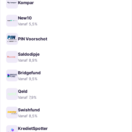
Kompar
New10
Vanaf 5,5%
PIN Voorschot
Saldodipje
Vanaf 8,9%
Bridgefund
Vanaf 9,5%
Qeld
Vanaf 7,9%
Swishfund
Vanaf 8,5%
KredietSpotter